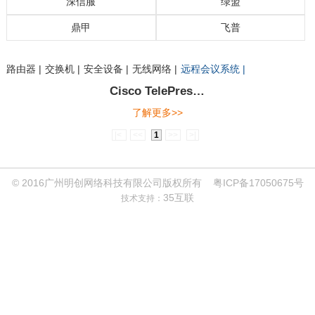
深信服
绿盟
鼎甲
飞普
交换机 |
路由器 |
网络安全 |
无线网络 |
光传输网 |
路由器 |
交换机 |
安全设备 |
无线网络 |
远程会议系统 |
交换机产品 |
无线产品 |
安全产品 |
路由器产品 |
铜缆系列产品 |
配线架系列产品 |
光缆系列产品 |
UPS产品 |
精密空调产品 |
Nutanix_路坦力 |
NGAF下一代防火墙 |
AC上网行为管理/SG上网优化 |
SSL/IPSEC VPN |
AD应用交付 |
aDesk桌面虚拟化 |
WAC无线系统 |
MIG一体化网关 |
WOC广域网加速 |
APM应用性能管理 |
WAF解决方案 |
日志审计系统解决方案 |
上网行为管理解决方案 |
入侵防护系统解决方案 |
下一代防火墙解决方案 |
远程安全评估系统解决方案 |
鼎甲备份容灾一体机 |
飞普BMS管理平台解决方案 |
飞普机房动环监控方案 |
飞普数据中心基础设施管理解决方案 |
Cisco TelePres…
了解更多>>
|<
<<
1
>>
>|
© 2016广州明创网络科技有限公司版权所有
粤ICP备17050675号
35互联
技术支持：