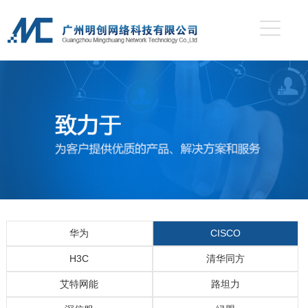
华为
CISCO
H3C
清华同方
艾特网能
路坦力