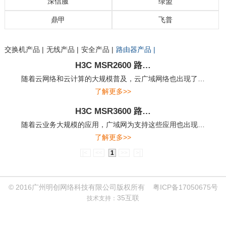
深信服
绿盟
鼎甲
飞普
交换机 |
路由器 |
网络安全 |
无线网络 |
光传输网 |
路由器 |
交换机 |
安全设备 |
无线网络 |
远程会议系统 |
交换机产品 |
无线产品 |
安全产品 |
路由器产品 |
铜缆系列产品 |
配线架系列产品 |
光缆系列产品 |
UPS产品 |
精密空调产品 |
Nutanix_路坦力 |
NGAF下一代防火墙 |
AC上网行为管理/SG上网优化 |
SSL/IPSEC VPN |
AD应用交付 |
aDesk桌面虚拟化 |
WAC无线系统 |
MIG一体化网关 |
WOC广域网加速 |
APM应用性能管理 |
WAF解决方案 |
日志审计系统解决方案 |
上网行为管理解决方案 |
入侵防护系统解决方案 |
下一代防火墙解决方案 |
远程安全评估系统解决方案 |
鼎甲备份容灾一体机 |
飞普BMS管理平台解决方案 |
飞普机房动环监控方案 |
飞普数据中心基础设施管理解决方案 |
H3C MSR2600 路…
随着云网络和云计算的大规模普及，云广域网络也出现了…
了解更多>>
H3C MSR3600 路…
随着云业务大规模的应用，广域网为支持这些应用也出现…
了解更多>>
|<
<<
1
>>
>|
© 2016广州明创网络科技有限公司版权所有
粤ICP备17050675号
35互联
技术支持：