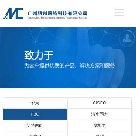
华为
CISCO
H3C
清华同方
艾特网能
路坦力